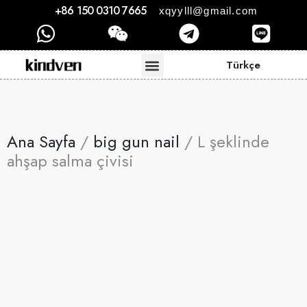
+86 150 0310 7665
xqyylll@gmail.com
Türkçe
Ana Sayfa
/
big gun nail
/ L şeklinde
ahşap salma çivisi