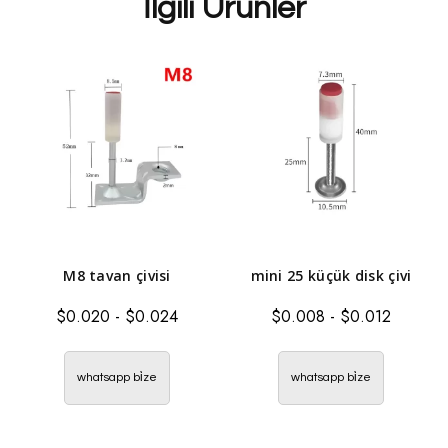
İlgili Ürünler
M8 tavan çivisi
mini 25 küçük disk çivi
$
0.020
-
$
0.024
$
0.008
-
$
0.012
whatsapp bi̇ze
whatsapp bi̇ze