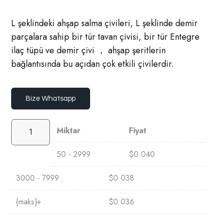
L şeklindeki ahşap salma çivileri, L şeklinde demir
parçalara sahip bir tür tavan çivisi, bir tür Entegre
ilaç tüpü ve demir çivi ， ahşap şeritlerin
bağlantısında bu açıdan çok etkili çivilerdir.
Bize Whatsapp
Miktar
Fiyat
50 - 2999
$
0.040
3000 - 7999
$
0.038
{maks}+
$
0.036