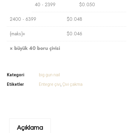
40 - 2399
$
0.050
2400 - 6399
$
0.048
{maks}+
$
0.046
×
büyük 40 boru çivisi
Kategori
big gun nail
Etiketler
Entegre çivi
,
Çivi çakma
Açıklama