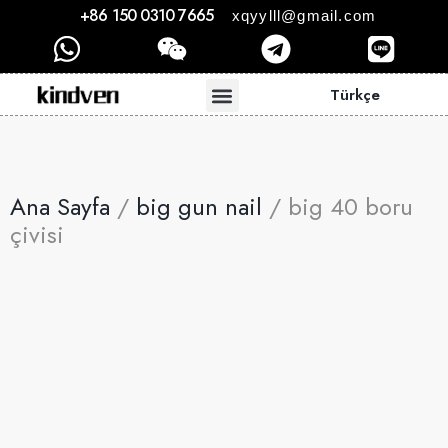
+86 150 0310 7665
xqyylll@gmail.com
Türkçe
Ana Sayfa
/
big gun nail
/ big 40 boru
çivisi