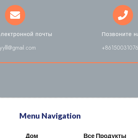
электронной почты
Позвоните н
yylll@gmail.com
+8615003107
Menu Navigation
Дом
Все Продукты