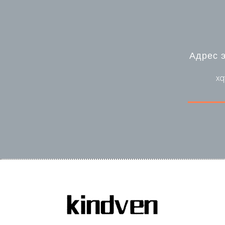
Адрес 
xq