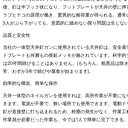
後、釘は半フック状になり、フットプレートが天井の壁に押
ラブとテコの原理が働き、驚異的な耐荷重が得られる。通常
5人がぶら下がっても、意図的に緩めない限り問題は生じな
品質と安全性
当社の一体型天井釘ガンに使用されている天井釘は、安全基
トプレートも何層もの亜鉛メッキが施されています。科学的
は20年間錆びることはありません。(もちろん、粗悪品は除
常、わずか3年で錆びや腐食が始まります)。
効率的な構造、簡単な操作
天井一体型のネイルガンを使用すれば、高所作業が不要にな
きます。電源が不要で、狭い場所でも使用できます。電動ド
釘が直接壁に打ち込まれるため、粉塵の発生がなく、作業工
作業員が必要だった作業も、今では1人で簡単に完了できる