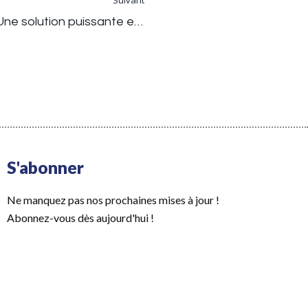
Suivant
Le pistolet à clous de plafond intégré : Une solution puissante et polyvalente
S'abonner
Ne manquez pas nos prochaines mises à jour !
Abonnez-vous dès aujourd'hui !