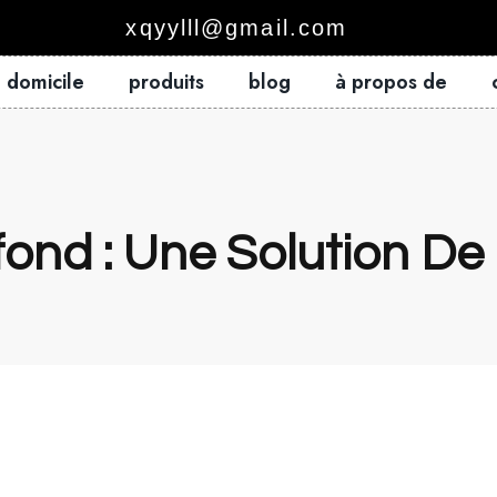
xqyylll@gmail.com
domicile
produits
blog
à propos de
fond : Une Solution De