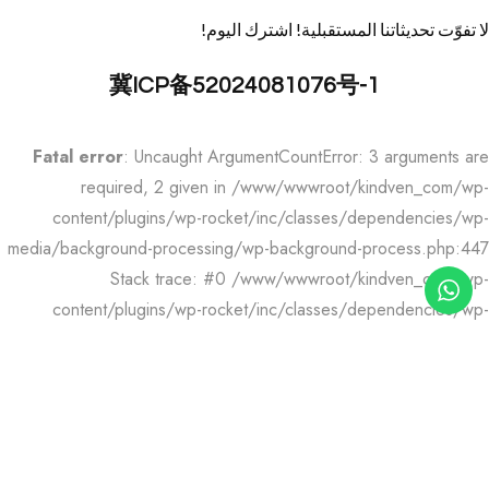
لا تفوّت تحديثاتنا المستقبلية! اشترك اليوم!
冀ICP备52024081076号-1
Fatal error
: Uncaught ArgumentCountError: 3 arguments are
required, 2 given in /www/wwwroot/kindven_com/wp-
content/plugins/wp-rocket/inc/classes/dependencies/wp-
media/background-processing/wp-background-process.php:447
Stack trace: #0 /www/wwwroot/kindven_com/wp-
content/plugins/wp-rocket/inc/classes/dependencies/wp-
media/background-processing/wp-background-
process.php(447): sprintf() #1 /www/wwwroot/kindven_com/wp-
includes/class-wp-hook.php(341):
WP_Rocket_WP_Background_Process-
>schedule_cron_healthcheck() #2