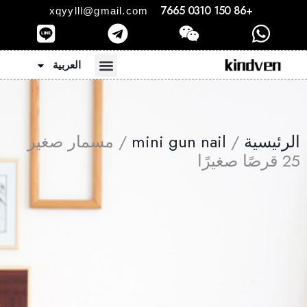
+86 150 0310 7665
xqyylll@gmail.com
العربية
الرئيسية
/
mini gun nail
/ مسمار صغير
25 قرصًا صغيرًا