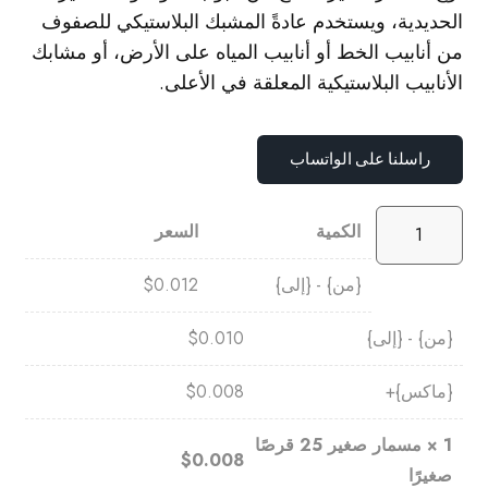
الحديدية، ويستخدم عادةً المشبك البلاستيكي للصفوف
من أنابيب الخط أو أنابيب المياه على الأرض، أو مشابك
الأنابيب البلاستيكية المعلقة في الأعلى.
راسلنا على الواتساب
الكمية
السعر
{من} - {إلى}
0.012
$
{من} - {إلى}
0.010
$
{ماكس}+
0.008
$
1
×
مسمار صغير 25 قرصًا
$
0.008
صغيرًا